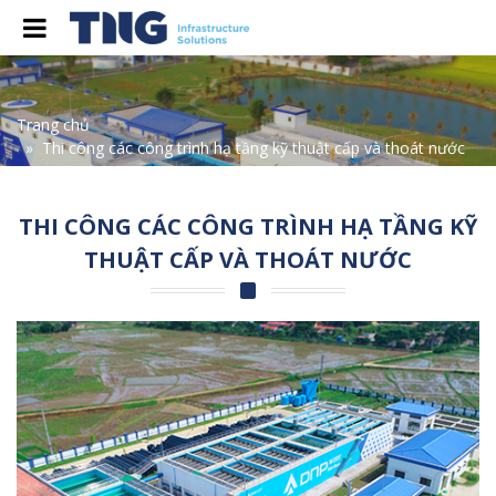
Trang chủ
Thi công các công trình hạ tầng kỹ thuật cấp và thoát nước
THI CÔNG CÁC CÔNG TRÌNH HẠ TẦNG KỸ
THUẬT CẤP VÀ THOÁT NƯỚC