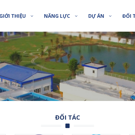
GIỚI THIỆU
NĂNG LỰC
DỰ ÁN
ĐỐI 
ĐỐI TÁC